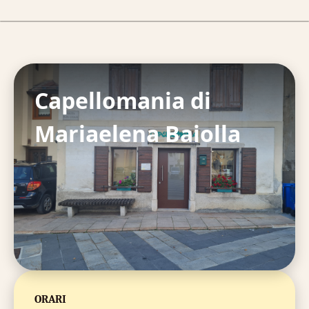
Capellomania di
Mariaelena Baiolla
ORARI