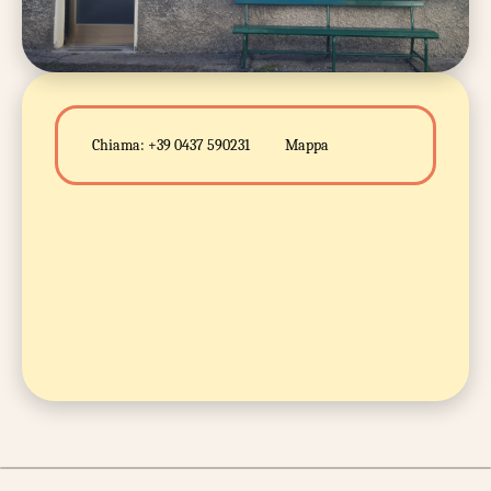
Chiama:
+39 0437 590231
Mappa