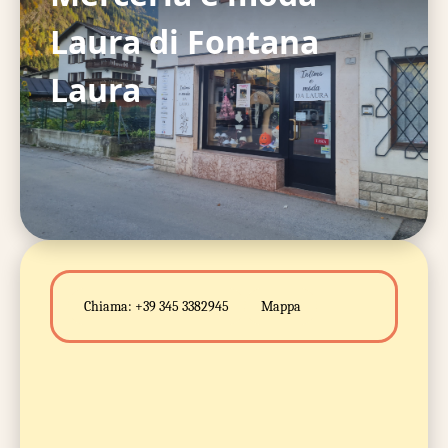
Laura di Fontana
Laura
Chiama:
+39 345 3382945
Mappa